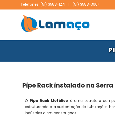
Telefones:
(51) 3588-1271
|
(51) 3588-3664
P
Pipe Rack instalado na Serr
O
Pipe Rack Metálico
é uma estrutura compos
estruturação e a sustentação de tubulações hori
indústrias e em construções.