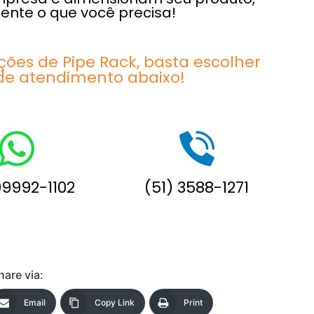
nte o que você precisa!
ções de Pipe Rack, basta escolher
de atendimento abaixo!
99992-1102
(51) 3588-1271
hare via:
Email
Copy Link
Print