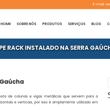
E-mail:
ve
HOME
SOBRE NÓS
PRODUTOS
SERVIÇOS
BLOG
C
IPE RACK INSTALADO NA SERRA GAÚC
a Gaúcha
ta de colunas e vigas metálicas que servem para a
zontais e verticais, por isso é amplamente utilizado em